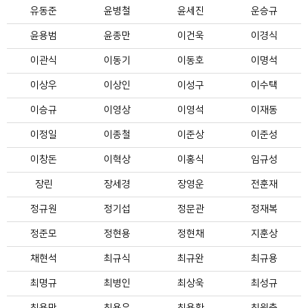
유동준
윤병철
윤세진
운승규
윤용범
윤종만
이건욱
이경식
이관식
이동기
이동호
이명석
이상우
이상인
이성구
이수택
이승규
이영상
이영석
이재동
이정일
이종철
이준상
이준성
이창돈
이혁상
이홍식
임규성
장린
장세경
장영운
전훈재
정규원
정기섭
정문관
정재복
정준모
정현용
정현채
지훈상
채현석
최규식
최규완
최규용
최명규
최병인
최상욱
최성규