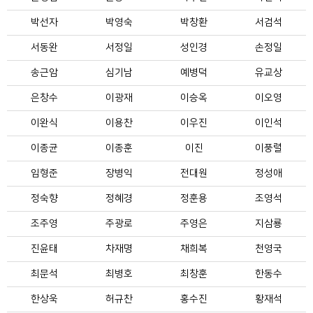
박선자
박영숙
박창환
서검석
서동완
서정일
성인경
손정일
송근암
심기남
예병덕
유교상
은창수
이광재
이승옥
이오영
이완식
이용찬
이우진
이인석
이종균
이종훈
이진
이풍렬
임형준
장병익
전대원
정성애
정숙향
정혜경
정훈용
조영석
조주영
주광로
주영은
지삼룡
진윤태
차재명
채희복
천영국
최문석
최병호
최창훈
한동수
한상욱
허규찬
홍수진
황재석