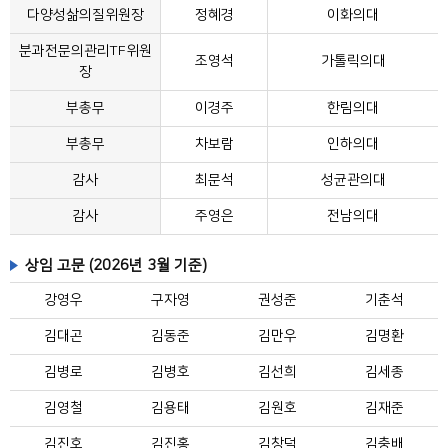
다양성삶의질위원장
정혜경
이화의대
분과전문의관리TF위원
조영석
가톨릭의대
장
부총무
이경주
한림의대
부총무
차보람
인하의대
감사
최문석
성균관의대
감사
주영은
전남의대
상임 고문 (2026년 3월 기준)
강영우
구자영
권성준
기춘석
김대곤
김동준
김만우
김명환
김병로
김병호
김선희
김세종
김영철
김용태
김원호
김재준
김진호
김진홍
김창덕
김충배