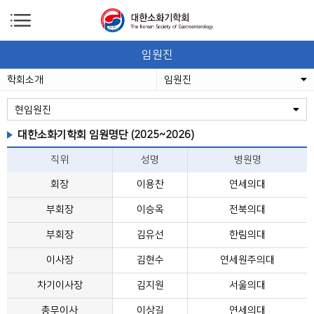
임원진
학회소개
임원진
현임원진
대한소화기학회 임원명단 (2025~2026)
직위
성명
병원명
회장
이용찬
연세의대
부회장
이승옥
전북의대
부회장
김유선
한림의대
이사장
김현수
연세원주의대
차기이사장
김지원
서울의대
총무이사
이상길
연세의대