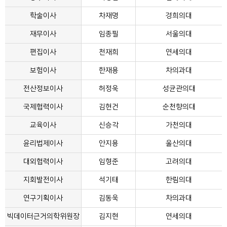
학술이사
차재명
경희의대
재무이사
임종필
서울의대
편집이사
천재희
연세의대
보험이사
한재용
차의과대
전산정보이사
허정욱
성균관의대
국제협력이사
김현건
순천향의대
교육이사
신승각
가천의대
윤리법제이사
안지용
울산의대
대외협력이사
임형준
고려의대
지회발전이사
석기태
한림의대
연구기획이사
김동욱
차의과대
빅데이터근거의학위원장
김지현
연세의대