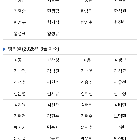
최용만
최용우
최용환
최원충
최호순
한광협
한남익
한석원
한준구
함기백
함준수
현진해
홍성표
황성규
평의원 (2026년 3월 기준)
고봉민
고재성
고홍
김경모
김나영
김범진
김병욱
김상균
김성수
김연수
김용주
김유선
김은영
김재규
김재선
김주성
김지원
김진오
김태일
김태현
김현건
김현수
김현수
노명환
류지곤
명승재
문영수
문원
문정섭
문종호
박무인
박선미