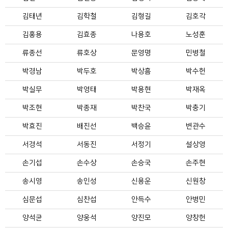
김태년
김학철
김형길
김호각
김홍용
김효종
나용호
노성훈
류종선
류호상
문영명
민병철
박경남
박두호
박상흠
박수헌
박실무
박영태
박용현
박재옥
박조현
박종재
박찬국
박충기
박효진
배진선
백승윤
변관수
서경석
서동진
서정기
설상영
손기섭
손수상
손승국
손주현
송시영
송인성
신용운
신원창
심문섭
심찬섭
안득수
안병민
양석균
양웅석
양진모
양창헌