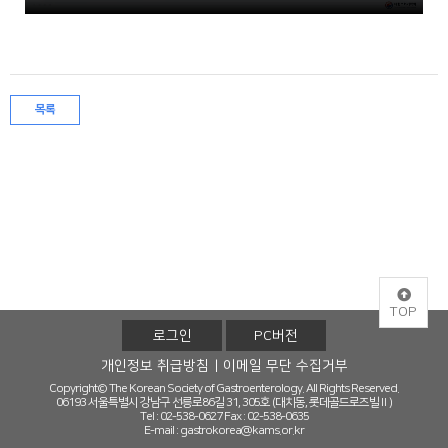
목록
TOP
로그인
PC버전
개인정보 취급방침
이메일 무단 수집거부
Copyright© The Korean Society of Gastroenterology. All Rights Reserved.
06193 서울특별시 강남구 선릉로86길 31, 305호 (대치동, 롯데골드로즈빌Ⅱ)
Tel : 02-538-0627
Fax : 02-538-0635
E-mail :
gastrokorea@kams.or.kr