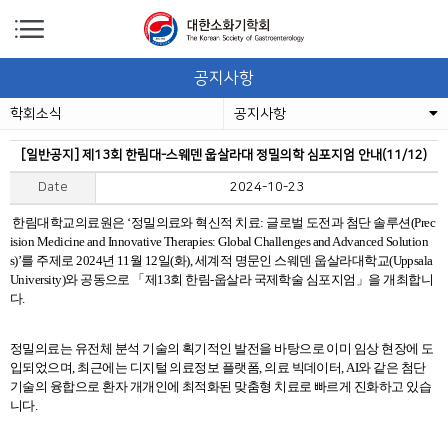
공지사항
학회소식
공지사항
[일반공지] 제13회 한림대-스웨덴 웁살라대 정밀의학 심포지엄 안내(11/12)
Date
2024-10-23
한림대학교의료원은
‘
정밀의료와 혁신적 치료
:
글로벌 도전과 첨단 솔루션
(Prec
ision Medicine and Innovative Therapies: Global Challenges and Advanced Solution
s)’
를 주제로
2024
년
11
월
12
일
(
화
),
세계적 명문인 스웨덴 웁살라대학교
(Uppsala
University)
와 공동으로
「
제
13
회 한림
-
웁살라 국제학술 심포지엄
」
을 개최합니
다
.
정밀의료는 유전체 분석 기술의 획기적인 발전을 바탕으로 이미 임상 현장에 도
입되었으며
,
최근에는 디지털 의료정보 플랫폼
,
의료 빅데이터
, AI
와 같은 첨단
기술의 융합으로 환자 개개인에 최적화된 맞춤형 치료로 빠르게 진화하고 있습
니다
.