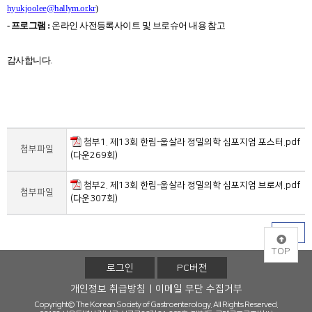
hyukjoolee@hallym.or.kr
)
-
프로그램
:
온라인 사전등록사이트 및 브로슈어 내용 참고
감사합니다
.
첨부1. 제13회 한림-웁살라 정밀의학 심포지엄 포스터.pdf
첨부파일
(다운269회)
첨부2. 제13회 한림-웁살라 정밀의학 심포지엄 브로셔.pdf
첨부파일
(다운307회)
목록
TOP
로그인
PC버전
개인정보 취급방침
이메일 무단 수집거부
Copyright© The Korean Society of Gastroenterology. All Rights Reserved.