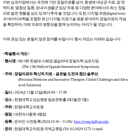
이번 심포지엄에서는 유전체 기반 정밀의료를 넘어
,
항생제 내성균 치료
,
암 면
역치료
,
염증성 질환
,
장내 미생물군 임상 적용 등 다양한 분야에서의 최신 정밀
의료 발전 현황을 심도 있게 다루게 될 것입니다
.
또한
,
디지털 트윈
(digital twin)
과 데이터과학을 포함한 최신 디지털 의료기술 응용 분야까지 정밀의료의 개념
을 확장하여
,
미래 의료의 방향성을 함께 논의하는 자리가 될 것입니다
.
이에 관심 있는 분들의 많은 참여를 바랍니다
.
행사 개요는 아래와 같습니다
.
<
학술행사 개요
>
-
행사명
:
제
13
회 한림대
-
스웨덴 웁살라대 정밀의학 심포지엄
(The 13th Hallym-Uppsala International Symposium)
-
주제
:
정밀의료와 혁신적 치료
–
글로벌 도전과 첨단 솔루션
(Precision Medicine and Innovative Therapies: Global Challenges and Adva
nced Solutions)
-
일시
:
2024
년
11
월
12
일
(
화
) 9:00 ~ 17:00
-
장소
:
한림대학교성심병원 일송문화홀
(
제
2
별관
5
층
)
-
주최
:
한림대학교의료원
-
평점
:
대한의사협회
4
평점
-
등록
:
온라인 사전등록
(2024.10.16 ~ 11.08) /
http://symp.hallym.or.kr
-
문의
:
한림대학교의료원 국제교류팀
(Tel. 02-2629-1273 / e-mail.