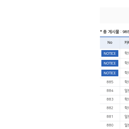
* 총 게시물 : 98
No
카
학
학
학
885
학
884
일
883
학
882
학
881
일
880
일