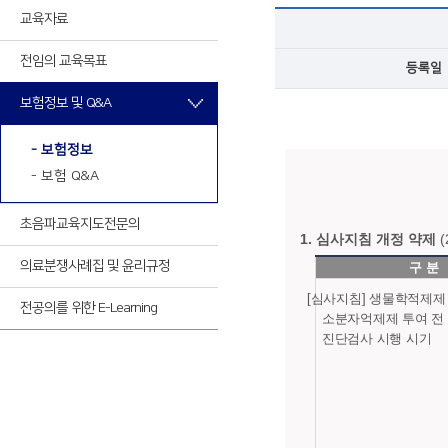
최신VOD
교육자료
전임의 교육목표
등록일
최신VOD
보험정보 및 Q&A
- 보험정보
- 보험 Q&A
초음파교육
지도전문의
1. 심사지침 개정 약제
의료분쟁사례집 및 윤리규정
구 분
[심사지침] 생물학적제제
전공의를 위한 E-Learning
소분자억제제 투여 전
진단검사 시행 시기