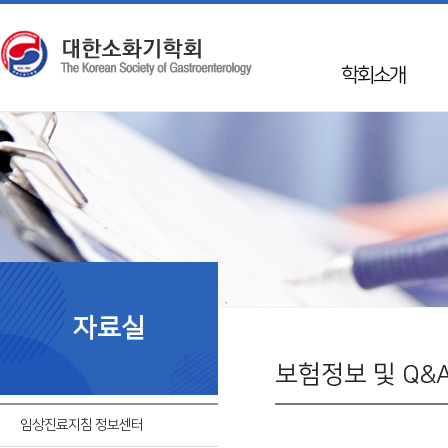
학회소개
인사말
학회 Info
Mission & Vision
학회연혁
50년사
임원진
자료실
지회소개
국제교류
보험정보 및 Q&
회칙
임상진료지침 정보센터