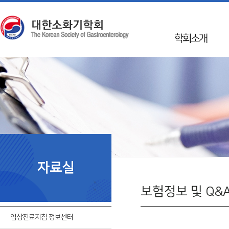
학회소개
인사말
학회 Info
Mission & Vision
학회연혁
50년사
임원진
자료실
지회소개
국제교류
보험정보 및 Q&
회칙
임상진료지침 정보센터