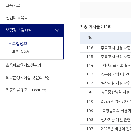
최신VOD
교육자료
전임의 교육목표
최신VOD
* 총 게시물 : 116
보험정보 및 Q&A
No
- 보험정보
116
주요고시 변경 사항 (
- 보험 Q&A
115
주요고시 변경 사항 (
초음파교육
지도전문의
114
「혁신의료기술 실시에
113
경구용 만성 B형간염
의료분쟁사례집 및 윤리규정
112
심사지침 개정 사항
전공의를 위한 E-Learning
상급종합병원 지정 
110
2024년 약제급여 
109
「요양급여의 적용기
108
심사기준 개선 관련
107
2025년 비급여 진