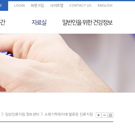
E
LOGIN
회원가입
사이트맵
CONTACT US
ENGLISH
간
자료실
일반인을 위한
건강정보
임상진료지침 정보센
화보
일반인을 위한 건강정보
터
색
교육자료
지원
전임의 교육목표
보험정보 및 Q&A
초음파교육
지도전문의
의료분쟁사례집 및 윤
리규정
전공의를 위한 E-
실
임상진료지침 정보센터
소화기학회지에 발표된 진료지침
Learning