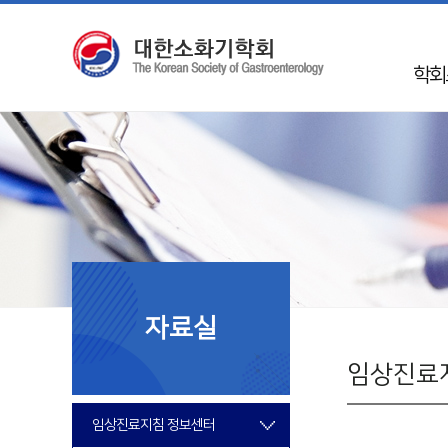
학회
인
학회 
Mission 
학회
50
임
자료실
지회
국제
임상진료
회
임상진료지침 정보센터