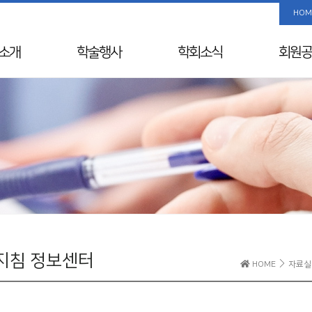
HOM
소개
학술행사
학회소식
회원공
사말
학술행사 리스트
공지사항
사진/
Info
춘계학술대회
국내외 행사일정
회원 검
& Vision
추계학술대회
뉴스레터
해외학회
연혁
SIDDS
윤리레터
년사
KDDW
논문상/연구비
원진
APDW
소개
분과전문의 연수교육
교류
웨비나
지침 정보센터
HOME
자료
칙