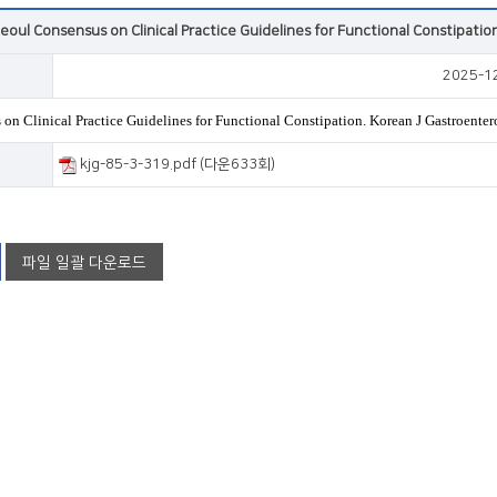
VOD
eoul Consensus on Clinical Practice Guidelines for Functional Constipatio
2025-1
VOD
on Clinical Practice Guidelines for Functional Constipation. Korean J Gastroente
kjg-85-3-319.pdf (다운633회)
파일 일괄 다운로드